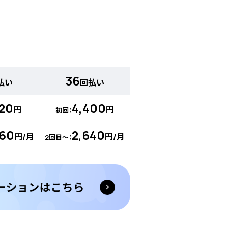
36
払い
回払い
720
4,400
円
円
初回：
960
2,640
円/月
円/月
2回目～：