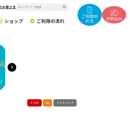
のお客さま
サ
イ
ト
ご利用中
内
お申込み
ショップ
ご利用の流れ
の方
検
索
ドコモ
au
ソフトバンク