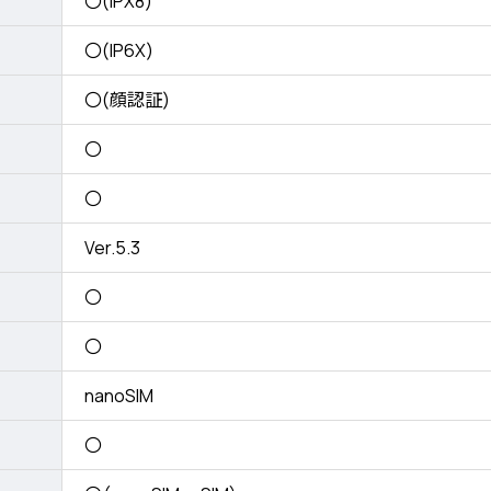
〇(IPX8)
〇(IP6X)
〇(顔認証)
〇
〇
Ver.5.3
〇
〇
nanoSIM
〇