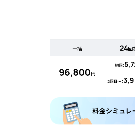
24
一括
回
5,
初回：
96,800
円
3,
2回目～：