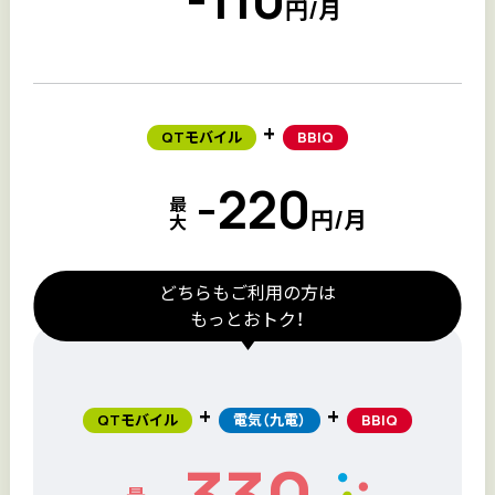
円/月
+
QTモバイル
BBIQ
-220
最
円/月
大
どちらもご利用の方は
もっとおトク！
+
+
QTモバイル
電気（九電）
BBIQ