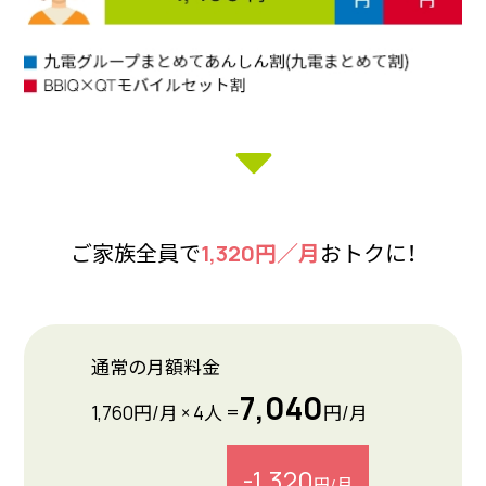
ご家族全員で
1,320円／月
おトクに！
通常の月額料金
7,040
1,760円/月 × 4人 =
円/月
-1,320
円/月