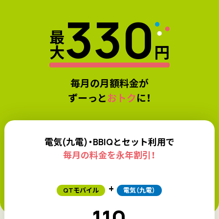
330
最
大
円
毎月の月額料金が
ずーっと
おトク
に！
電気(九電)・BBIQとセット利用で
毎月の料金を永年割引！
+
QTモバイル
電気（九電）
-110