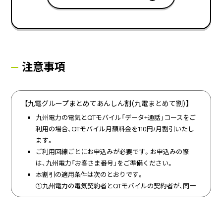
注意事項
【九電グループまとめてあんしん割(九電まとめて割)】
九州電力の電気とQTモバイル「データ+通話」コースをご
利用の場合、QTモバイル月額料金を110円/月割引いたし
ます。
ご利用回線ごとにお申込みが必要です。お申込みの際
は、九州電力「お客さま番号」をご準備ください。
本割引の適用条件は次のとおりです。
①九州電力の電気契約者とQTモバイルの契約者が、同一
姓･住所であること
②対象の九州電力電気料金プランをご契約されているこ
と(対象の電気料金プランは、
こちら
をご確認くださ