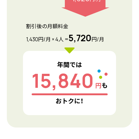
割引後の月額料金
5,720
1,430円/月 × 4人 =
円/月
年間では
15,840
円
も
おトクに！