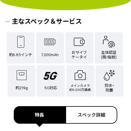
主なスペック＆サービス
おサイフ
生体認証
約6.83インチ
7,000mAh
ケータイ
(顔/指紋)
防水・
メインカメラ
約219g
5G対応
約5,000万画素
防塵
特長
スペック詳細