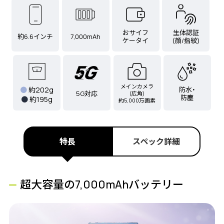
おサイフ
生体認証
約6.6インチ
7,000mAh
ケータイ
(顔/指紋)
メインカメラ
防水・
●
約202g
5G対応
(広角)
防塵
●
約195g
約5,000万画素
特長
スペック詳細
超大容量の7,000mAhバッテリー