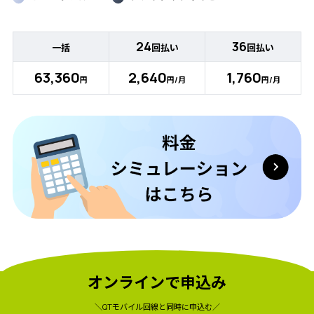
24
36
一括
回払い
回払い
63,360
2,640
1,760
円
円/月
円/月
オンラインで申込み
＼QTモバイル回線と同時に申込む／