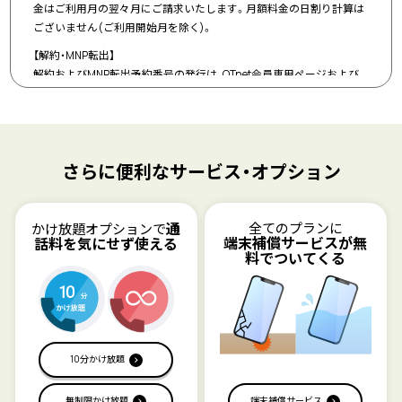
金はご利用月の翌々月にご請求いたします。月額料金の日割り計算は
ございません(ご利用開始月を除く)。
【解約・MNP転出】
解約およびMNP転出予約番号の発行は、QTnet会員専用ページおよび
QTnetお客さまセンターで受付けます。なお、MNP転出予約番号の発行
をQTnetお客さまセンターでお手続きされる場合、MNP予約番号発行手
数料(1,000円/電話番号)をお支払いいただきます。
●ドコモ回線（Dタイプ）
さらに便利なサービス・オプション
【通信エリア】
NTTドコモの5G、4G LTEの利用可能エリアに準じます。端末によって
5G、4G LTEサービスエリアが異なります。
通
全てのプランに
かけ放題オプションで
【通信速度の制御】
端末補償
サービスが
無
話料を
気にせず使える
月間通信容量の残量がない状態で、3日あたりの通信量が366MBを超
料でついてくる
えた場合、通信の速度を制限する場合があります。
【利用開始月のデータ通信量】
利用開始月のデータ通信量は、日割りとなります。
●au回線（Aタイプ）
【通信エリア】
10分かけ放題
auの5G、4G LTEの利用可能エリアに準じます。端末によって5G、4G
LTEサービスエリアが異なります。
無制限かけ放題
端末補償サービス