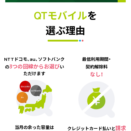
QTモバイル
を
選ぶ理由
NTTドコモ、au、ソフトバンク
最低利用期間・
3つの回線からお選び
の
い
契約解除料
ただけます
なし！
当月の余った容量は
請求
クレジットカード払い
と