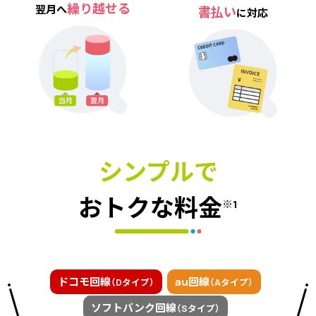
繰り越せる
翌月へ
書払い
に対応
シンプルで
おトクな料金
※1
ドコモ回線
au回線
（Dタイプ）
（Aタイプ）
ソフトバンク回線
（Sタイプ）