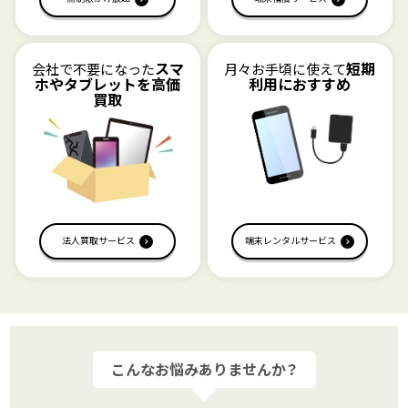
●ソフトバンク回線（Sタイプ）
【通信エリア】
ソフトバンクの5G、4G LTEの利用可能エリアに準じます。端末によっ
て5G、4G LTEサービスエリアが異なります。
スマ
短期
会社で不要になった
月々お手頃に使えて
ホやタブレットを高価
利用におすすめ
買取
法人買取サービス
端末レンタルサービス
こんなお悩みありませんか？