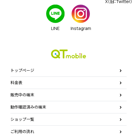
X（旧：Twitter）
【機種変更の注意事項】
〇ご利用中の端末および機種変更後の端末のSIMカードサ
イズに変更がないか、必ずご確認ください。
SIMカードサイズが異なる場合はサイズ変更が必要となり
LINE
Instagram
ますので、QTモバイル お問合せ窓口へご連絡くださ
い。
ご利用中の端末のSIMカードサイズ：
こちら
をご確認くだ
さい。 ※記載が無い場合は、メーカーHPでご確認くださ
い。
トップページ
機種変更後のSIMカードサイト：
端末一覧画面
の各端末ペ
ージからご確認ください。
料金表
販売中の端末
動作確認済みの端末
ショップ一覧
ご利用の流れ