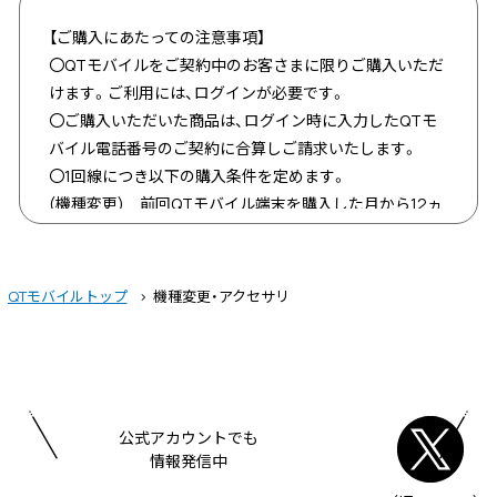
【ご購入にあたっての注意事項】
〇QTモバイルをご契約中のお客さまに限りご購入いただ
けます。ご利用には、ログインが必要です。
〇ご購入いただいた商品は、ログイン時に入力したQTモ
バイル電話番号のご契約に合算しご請求いたします。
〇1回線につき以下の購入条件を定めます。
(機種変更) 前回QTモバイル端末を購入した月から12ヵ
月が経過していること
(アクセサリ) 今回ご購入する分を含め、支払中のアクセ
サリが合計5商品まで
QTモバイルトップ
機種変更・アクセサリ
〇お申込み後、7日程度で商品をお届けします。土日祝を
はさむ場合やお届け先が離島の場合は配送にお時間をい
ただくことがあります。
〇お申込み受付後、当社にて購入審査を実施します。購入
審査によりお申込みが不適切と判断した場合は、自動的に
公式アカウントでも
お申込みをキャンセルします。
情報発信中