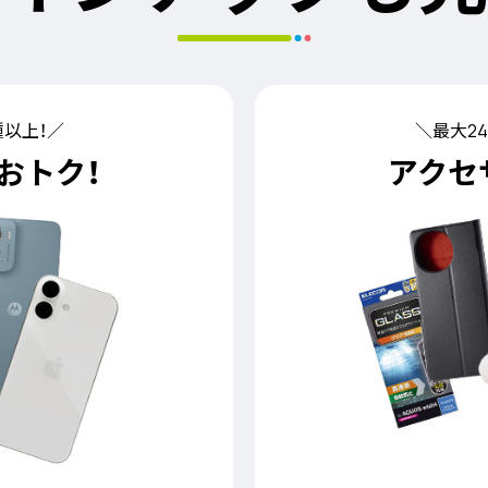
種以上！／
＼最大2
おトク！
アクセ