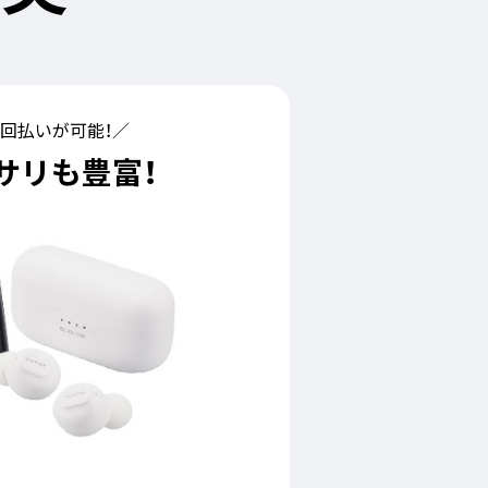
4回払いが可能！／
サリも
豊富！