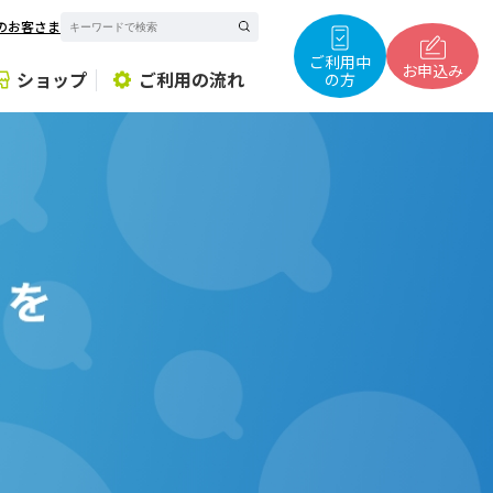
のお客さま
サ
イ
ト
ご利用中
内
お申込み
ショップ
ご利用の流れ
の方
検
索