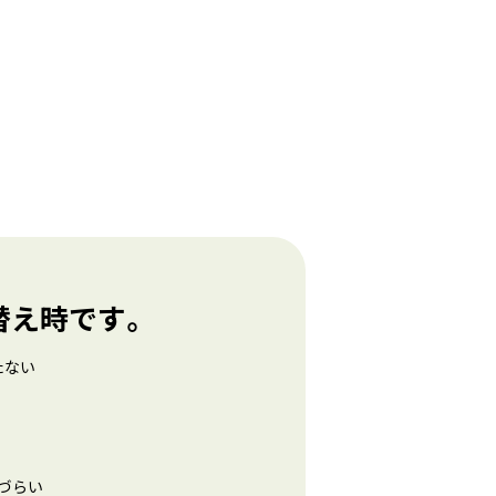
替え時です。
たない
づらい