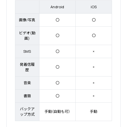
Android
iOS
画像/写真
〇
〇
ビデオ(動
〇
〇
画)
SMS
〇
×
発着信履
〇
×
歴
音楽
〇
×
書類
〇
×
バックア
手動（自動も可）
手動
ップ方式