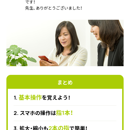
です！
先生、ありがとうございました！
まとめ
基本操作
1.
を覚えよう！
指1本！
2. スマホの操作は
2本の指
3. 拡大・縮小も
で簡単！