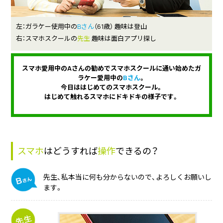
左：
ガラケー使用中の
Bさん
（61歳）
趣味は登山
右：
スマホスクールの
先生
趣味は面白アプリ探し
スマホ愛用中のAさんの勧めでスマホスクールに通い始めたガ
ラケー愛用中の
Bさん
。
今日ははじめてのスマホスクール。
はじめて触れるスマホにドキドキの様子です。
スマホ
はどうすれば
操作
できるの？
先生、私本当に何も分からないので、よろしくお願いし
ます。