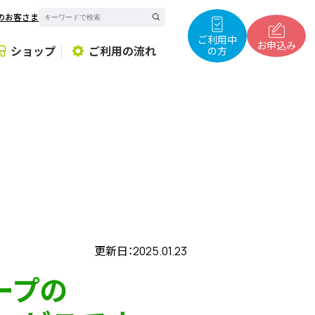
のお客さま
サ
イ
ト
ご利用中
内
お申込み
ショップ
ご利用の流れ
の方
検
索
更新日：2025.01.23
ープの