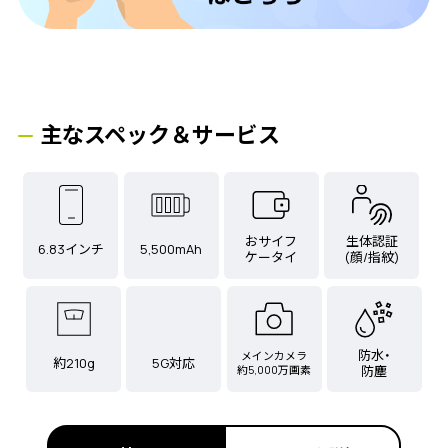
主なスペック＆サービス
おサイフ
生体認証
6.83インチ
5,500mAh
ケータイ
(顔/指紋)
防水・
メインカメラ
約210g
5G対応
約5,000万画素
防塵