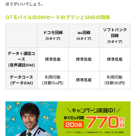
ほうがいいでしょう。
QTモバイルのSIMカードのプランとSMSの関係
ソフトバンク
ドコモ回線
au回線
回線
(Dタイプ)
(Aタイプ)
(Sタイプ)
データ＋通話コ
ース
標準搭載
標準搭載
標準搭載
(音声通話SIM)
データコース
利用可能
利用可能
標準搭載
(データSIM)
(月額154円)
（月額180円）