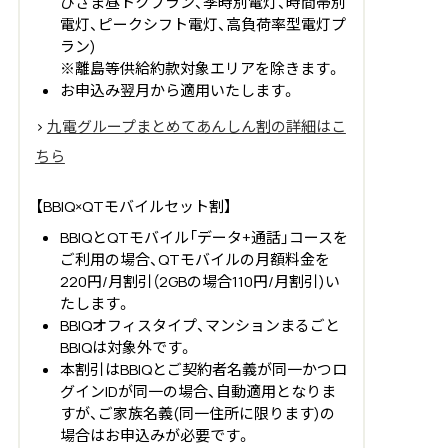
ひさま昼トクプラン、季時別電灯、時間帯別
電灯、ピークシフト電灯、高負荷率型電灯プ
ラン)
※離島等供給約款対象エリアを除きます。
お申込み翌月から適用いたします。
>
九電グループまとめてあんしん割の詳細はこ
ちら
【BBIQ×QTモバイルセット割】
BBIQとQTモバイル「データ+通話」コースを
ご利用の場合、QTモバイルの月額料金を
220円/月割引(2GBの場合110円/月割引)い
たします。
BBIQオフィスタイプ、マンションまるごと
BBIQは対象外です。
本割引はBBIQとご契約者名義が同一かつロ
グインIDが同一の場合、自動適用となりま
すが、ご家族名義(同一住所に限ります)の
場合はお申込みが必要です。